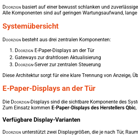
D
oor
zign
basiert auf einer bewusst schlanken und zuverlässige
Alle Komponenten sind auf geringen Wartungsaufwand, lange La
Systemübersicht
D
oor
zign
besteht aus drei zentralen Komponenten:
D
oor
zign
E-Paper-Displays an der Tür
Gateways zur drahtlosen Aktualisierung
D
oor
zign
-Server zur zentralen Steuerung
Diese Architektur sorgt für eine klare Trennung von Anzeige, 
E-Paper-Displays an der Tür
Die
D
oor
zign
-Displays sind die sichtbare Komponente des Syste
Zum Einsatz kommen
E-Paper-Displays des Herstellers Qbic
,
Verfügbare Display-Varianten
D
oor
zign
unterstützt zwei Displaygrößen, die je nach Tür, Rau