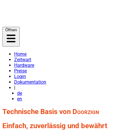
Öffnen
Home
Zeitwart
Hardware
Preise
Login
Dokumentation
|
de
en
Technische Basis von
D
oor
zign
Einfach, zuverlässig und bewährt