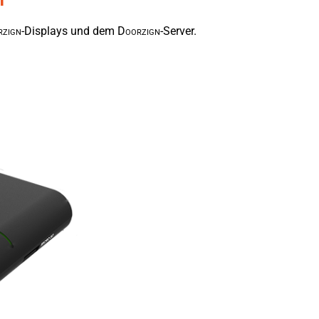
m
r
zign
-Displays und dem
D
oor
zign
-Server.